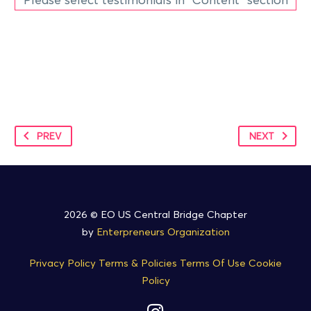
PREV
NEXT
2026 © EO US Central Bridge Chapter
by
Enterpreneurs Organization
Privacy Policy
Terms & Policies
Terms Of Use
Cookie
Policy