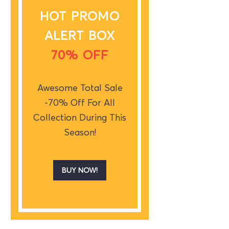
HOT PROMO
ALERT BOX
70% OFF
Awesome Total Sale
-70% Off For All
Collection During This
Season!
BUY NOW!