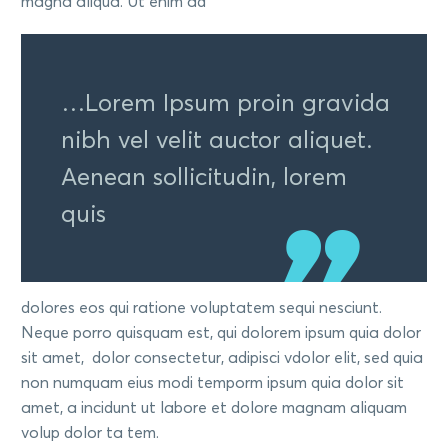
magna aliqua. Ut enim ad
…Lorem Ipsum proin gravida
nibh vel velit auctor aliquet.
Aenean sollicitudin, lorem
quis
dolores eos qui ratione voluptatem sequi nesciunt.
Neque porro quisquam est, qui dolorem ipsum quia dolor
sit amet, dolor consectetur, adipisci vdolor elit, sed quia
non numquam eius modi temporm ipsum quia dolor sit
amet, a incidunt ut labore et dolore magnam aliquam
volup dolor ta tem.