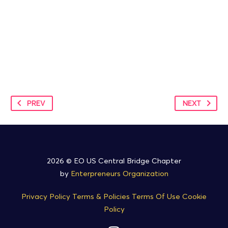
PREV
NEXT
2026 © EO US Central Bridge Chapter
by
Enterpreneurs Organization
Privacy Policy
Terms & Policies
Terms Of Use
Cookie
Policy