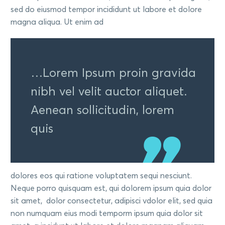
sed do eiusmod tempor incididunt ut labore et dolore
magna aliqua. Ut enim ad
…Lorem Ipsum proin gravida
nibh vel velit auctor aliquet.
Aenean sollicitudin, lorem
quis
dolores eos qui ratione voluptatem sequi nesciunt.
Neque porro quisquam est, qui dolorem ipsum quia dolor
sit amet, dolor consectetur, adipisci vdolor elit, sed quia
non numquam eius modi temporm ipsum quia dolor sit