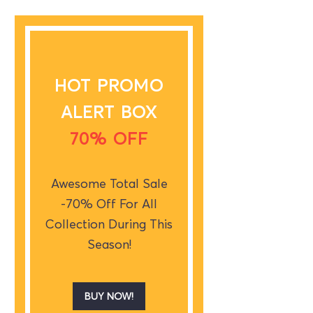
HOT PROMO
ALERT BOX
70% OFF
Awesome Total Sale
-70% Off For All
Collection During This
Season!
BUY NOW!